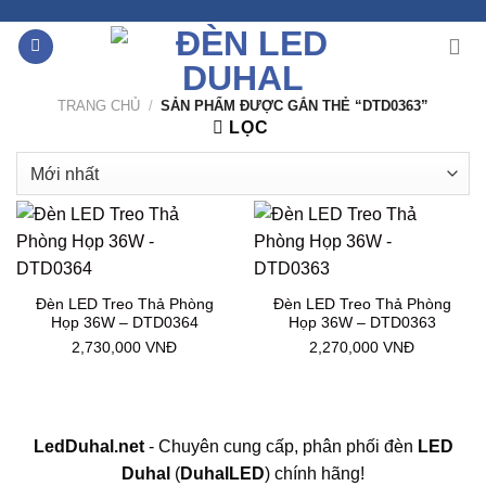
Chuyển
đến
nội
dung
TRANG CHỦ
/
SẢN PHẨM ĐƯỢC GẮN THẺ “DTD0363”
LỌC
Đèn LED Treo Thả Phòng
Đèn LED Treo Thả Phòng
Họp 36W – DTD0364
Họp 36W – DTD0363
2,730,000
VNĐ
2,270,000
VNĐ
LedDuhal.net
- Chuyên cung cấp, phân phối đèn
LED
Duhal
(
DuhalLED
) chính hãng!