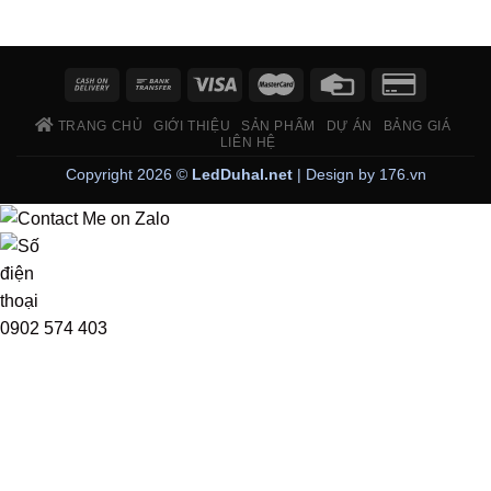
TRANG CHỦ
GIỚI THIỆU
SẢN PHẨM
DỰ ÁN
BẢNG GIÁ
LIÊN HỆ
Copyright 2026 ©
LedDuhal.net
| Design by
176.vn
0902 574 403