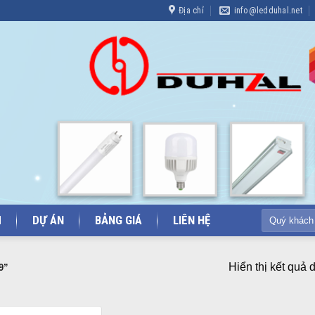
Địa chỉ
info@ledduhal.net
Tìm
M
DỰ ÁN
BẢNG GIÁ
LIÊN HỆ
kiếm:
Hiển thị kết quả 
9”