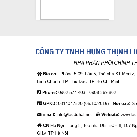
CÔNG TY TNHH HƯNG THỊNH L
NHÀ PHÂN PHỐI CHÍNH T
Địa chỉ:
Phòng 5.09, Lầu 5, Toà nhà ST Moritz,
Bình Chánh, TP. Thủ Đức, TP. Hồ Chí Minh
Phone:
0902 574 403 - 0908 369 802
GPKD:
0314047520 (05/10/2016) -
Nơi cấp:
Sở
Email:
info@ledduhal.net
-
Website:
www.led
CN Hà Nội:
Tầng 8, Toà nhà DETECH II, 107 N
Giấy, TP Hà Nội