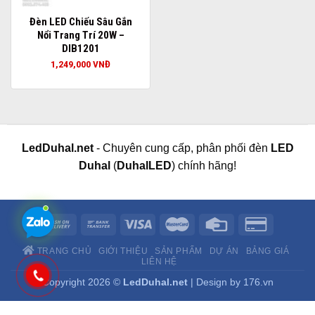
Đèn LED Chiếu Sâu Gắn
Nổi Trang Trí 20W –
DIB1201
1,249,000
VNĐ
LedDuhal.net
- Chuyên cung cấp, phân phối đèn
LED
Duhal
(
DuhalLED
) chính hãng!
TRANG CHỦ
GIỚI THIỆU
SẢN PHẨM
DỰ ÁN
BẢNG GIÁ
LIÊN HỆ
Copyright 2026 ©
LedDuhal.net
| Design by
176.vn