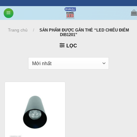
Chuyển
đến
nội
dung
Trang chủ
/
SẢN PHẨM ĐƯỢC GẮN THẺ “LED CHIẾU ĐIỂM
DIB1201”
LỌC