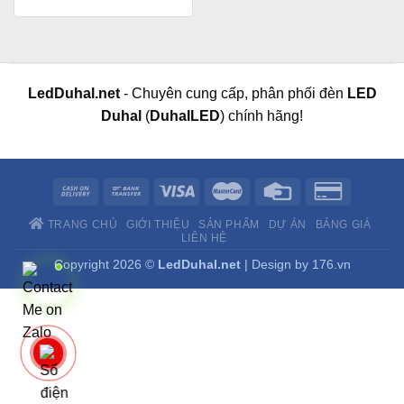
LedDuhal.net
- Chuyên cung cấp, phân phối đèn
LED
Duhal
(
DuhalLED
) chính hãng!
TRANG CHỦ
GIỚI THIỆU
SẢN PHẨM
DỰ ÁN
BẢNG GIÁ
LIÊN HỆ
Copyright 2026 ©
LedDuhal.net
| Design by
176.vn