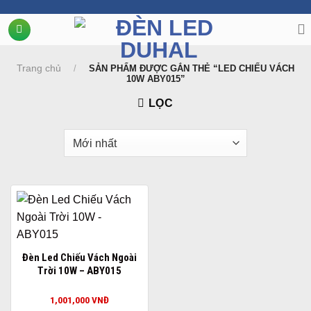
Chuyển
đến
nội
dung
Trang chủ
/
SẢN PHẨM ĐƯỢC GẮN THẺ “LED CHIẾU VÁCH
10W ABY015”
LỌC
Đèn Led Chiếu Vách Ngoài
Trời 10W – ABY015
1,001,000
VNĐ