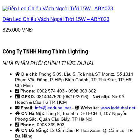
Đèn Led Chiếu Vách Ngoài Trời 15W – ABY023
825,000
VNĐ
Công Ty TNHH Hưng Thịnh Lighting
NHÀ PHÂN PHỐI CHÍNH THỨC DUHAL
Địa chỉ:
Phòng 5.09, Lầu 5, Toà nhà ST Moritz, Số 1014
Phạm Văn Đồng, P. Hiệp Bình Chánh, TP. Thủ Đức, TP. Hồ
Chí Minh
Phone:
0902 574 403 - 0908 369 802
GPKD:
0314047520 (05/10/2016) -
Nơi cấp:
Sở Kế
Hoạch & Đầu Tư TP. HCM
Email:
info@ledduhal.net
-
Website:
www.ledduhal.net
CN Hà Nội:
Tầng 8, Toà nhà DETECH II, 107 Nguyễn
Phong Sắc, Quận Cầu Giấy, TP Hà Nội
Phone:
0908.369.802
CN Đà Nẵng:
12 Cồn Dầu, P. Hoà Xuân, Q. Cẩm Lệ, TP.
Đà Nẵng