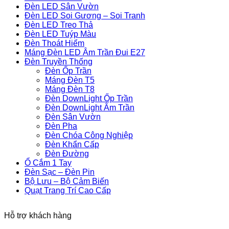
Đèn LED Sân Vườn
Đèn LED Soi Gương – Soi Tranh
Đèn LED Treo Thả
Đèn LED Tuýp Màu
Đèn Thoát Hiểm
Máng Đèn LED Âm Trần Đui E27
Đèn Truyền Thống
Đèn Ốp Trần
Máng Đèn T5
Máng Đèn T8
Đèn DownLight Ốp Trần
Đèn DownLight Âm Trần
Đèn Sân Vườn
Đèn Pha
Đèn Chóa Công Nghiệp
Đèn Khẩn Cấp
Đèn Đường
Ổ Cắm 1 Tay
Đèn Sạc – Đèn Pin
Bộ Lưu – Bộ Cảm Biến
Quạt Trang Trí Cao Cấp
Hỗ trợ khách hàng