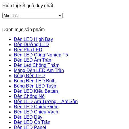
Hiển thị kết quả duy nhất
Danh mục sản phẩm
Đèn LED High Bay
Đèn Đường LED
Đèn Pha LED
Đèn LED Công Nghiệp T5
Đèn LED Âm Trần
Đèn Led Chống Thấm
Máng Đèn LED Âm Trần
Bóng Đèn LED
Bóng Đèn LED Bulb
Bóng Đèn LED Tuýp
Đèn LED Kiểu Batten
Đèn Chống Nổ
Đèn LED Âm Tường – Âm Sàn
Đèn LED Chiếu Điểm
Đèn LED Chiếu Vách
Đèn LED Dây
Đèn LED Ốp Trần
Đèn LED Panel