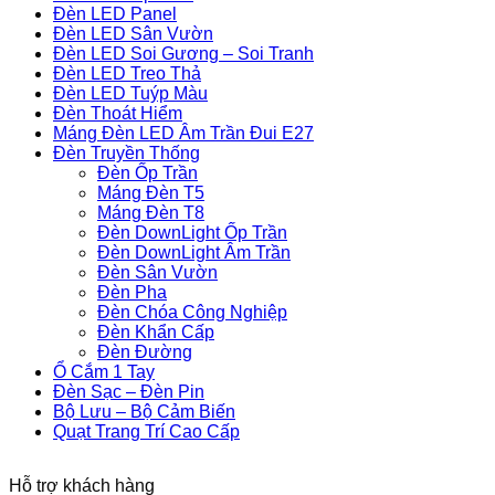
Đèn LED Panel
Đèn LED Sân Vườn
Đèn LED Soi Gương – Soi Tranh
Đèn LED Treo Thả
Đèn LED Tuýp Màu
Đèn Thoát Hiểm
Máng Đèn LED Âm Trần Đui E27
Đèn Truyền Thống
Đèn Ốp Trần
Máng Đèn T5
Máng Đèn T8
Đèn DownLight Ốp Trần
Đèn DownLight Âm Trần
Đèn Sân Vườn
Đèn Pha
Đèn Chóa Công Nghiệp
Đèn Khẩn Cấp
Đèn Đường
Ổ Cắm 1 Tay
Đèn Sạc – Đèn Pin
Bộ Lưu – Bộ Cảm Biến
Quạt Trang Trí Cao Cấp
Hỗ trợ khách hàng