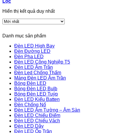
Lọc
Hiển thị kết quả duy nhất
Danh mục sản phẩm
Đèn LED High Bay
Đèn Đường LED
Đèn Pha LED
Đèn LED Công Nghiệp T5
Đèn LED Âm Trần
Đèn Led Chống Thấm
Máng Đèn LED Âm Trần
Bóng Đèn LED
Bóng Đèn LED Bulb
Bóng Đèn LED Tuýp
Đèn LED Kiểu Batten
Đèn Chống Nổ
Đèn LED Âm Tường – Âm Sàn
Đèn LED Chiếu Điểm
Đèn LED Chiếu Vách
Đèn LED Dây
Đèn LED Ốp Trần