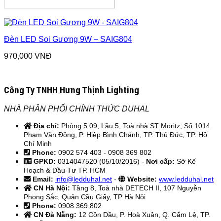
Đèn LED Soi Gương 9W – SAIG804
970,000
VNĐ
Công Ty TNHH Hưng Thịnh Lighting
NHÀ PHÂN PHỐI CHÍNH THỨC DUHAL
Địa chỉ:
Phòng 5.09, Lầu 5, Toà nhà ST Moritz, Số 1014
Phạm Văn Đồng, P. Hiệp Bình Chánh, TP. Thủ Đức, TP. Hồ
Chí Minh
Phone:
0902 574 403 - 0908 369 802
GPKD:
0314047520 (05/10/2016) -
Nơi cấp:
Sở Kế
Hoạch & Đầu Tư TP. HCM
Email:
info@ledduhal.net
-
Website:
www.ledduhal.net
CN Hà Nội:
Tầng 8, Toà nhà DETECH II, 107 Nguyễn
Phong Sắc, Quận Cầu Giấy, TP Hà Nội
Phone:
0908.369.802
CN Đà Nẵng:
12 Cồn Dầu, P. Hoà Xuân, Q. Cẩm Lệ, TP.