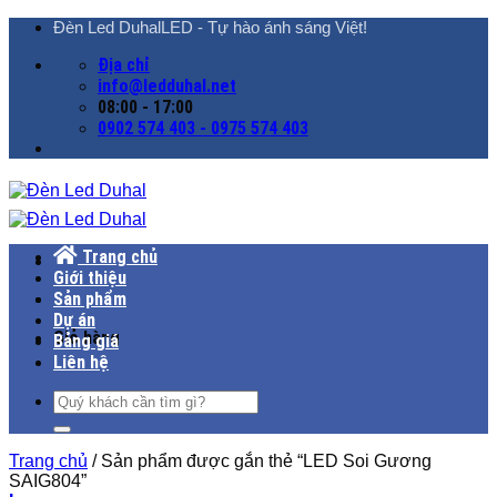
Chuyển
Đèn Led DuhalLED - Tự hào ánh sáng Việt!
đến
Địa chỉ
nội
info@ledduhal.net
dung
08:00 - 17:00
0902 574 403 - 0975 574 403
Trang chủ
Giới thiệu
Sản phẩm
Dự án
Giỏ hàng
Bảng giá
Liên hệ
Tìm
kiếm:
Trang chủ
/
Sản phẩm được gắn thẻ “LED Soi Gương
SAIG804”