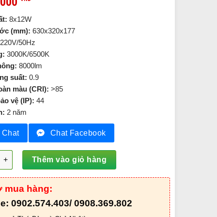
,000
t:
8x12W
ước (mm):
630x320x177
220V/50Hz
g:
3000K/6500K
hông:
8000lm
ng suất:
0.9
oàn màu (CRI):
>85
ảo vệ (IP):
44
h:
2 năm
Chat
Chat Facebook
Chiếu Điểm 96W - AIC808 số lượng
Thêm vào giỏ hàng
ợ mua hàng:
ne: 0902.574.403/ 0908.369.802