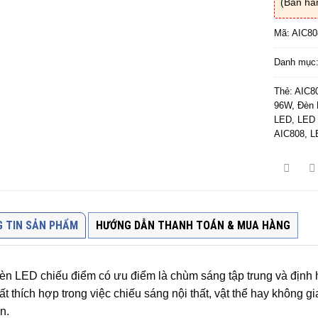
(Bán hà
Mã:
AIC80
Danh mục
Thẻ:
AIC8
96W
,
Đèn 
LED
,
LED 
AIC808
,
L
 TIN SẢN PHẨM
HƯỚNG DẪN THANH TOÁN & MUA HÀNG
èn LED chiếu điểm có ưu điểm là chùm sáng tập trung và định
ất thích hợp trong việc chiếu sáng nội thất, vật thể hay không g
n.