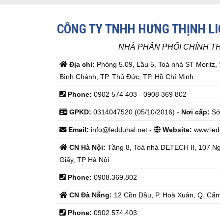
CÔNG TY TNHH HƯNG THỊNH L
NHÀ PHÂN PHỐI CHÍNH T
Địa chỉ:
Phòng 5.09, Lầu 5, Toà nhà ST Moritz,
Bình Chánh, TP. Thủ Đức, TP. Hồ Chí Minh
Phone:
0902 574 403 - 0908 369 802
GPKD:
0314047520 (05/10/2016) -
Nơi cấp:
Sở
Email:
info@ledduhal.net
-
Website:
www.led
CN Hà Nội:
Tầng 8, Toà nhà DETECH II, 107 N
Giấy, TP Hà Nội
Phone:
0908.369.802
CN Đà Nẵng:
12 Cồn Dầu, P. Hoà Xuân, Q. Cẩm
Phone:
0902.574.403