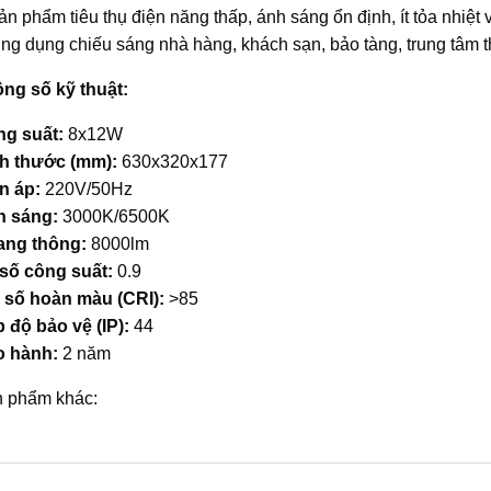
ản phẩm tiêu thụ điện năng thấp, ánh sáng ổn định, ít tỏa nhiệt v
ng dụng chiếu sáng nhà hàng, khách sạn, bảo tàng, trung tâm
ng số kỹ thuật:
g suất:
8x12W
h thước (mm):
630x320x177
n áp:
220V/50Hz
 sáng:
3000K/6500K
ng thông:
8000lm
số công suất:
0.9
 số hoàn màu (CRI):
>85
 độ bảo vệ (IP):
44
 hành:
2 năm
 phẩm khác: