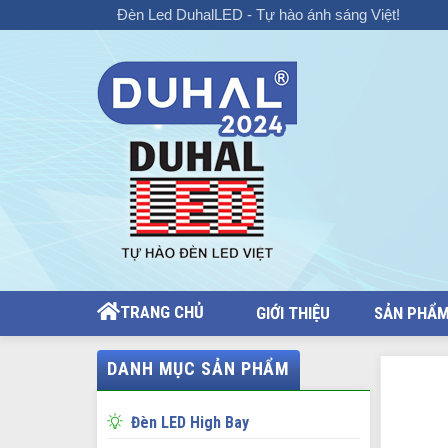
Chuyển
Đèn Led DuhalLED - Tự hào ánh sáng Việt!
đến
nội
dung
TRANG CHỦ
GIỚI THIỆU
SẢN PHẨ
DANH MỤC SẢN PHẨM
Đèn LED High Bay