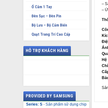
– S
Ổ Cắm 1 Tay
– Ứ
Đèn Sạc – Đèn Pin
Thô
Bộ Lưu – Bộ Cảm Biến
Côn
Quạt Trang Trí Cao Cấp
Kíc
Điệ
Ánh
HỖ TRỢ KHÁCH HÀNG
Qua
Hệ 
Chỉ
Cấp
Bảo
Sản
PROVIDED BY SAMSUNG
Series: S
- Sản phẩm sử dụng chip