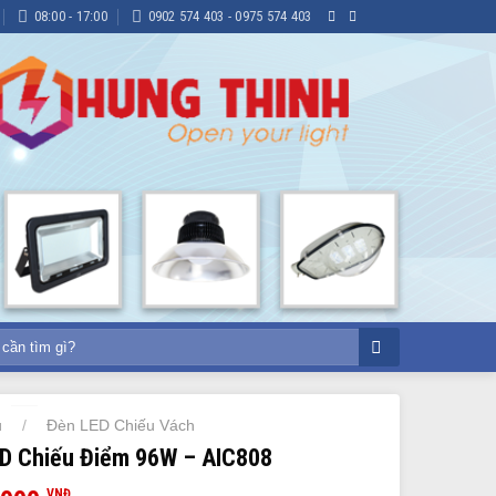
08:00 - 17:00
0902 574 403 - 0975 574 403
ủ
Đèn LED Chiếu Vách
/
D Chiếu Điểm 96W – AIC808
VNĐ