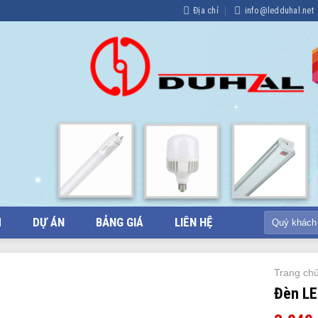
Địa chỉ
info@ledduhal.net
Tìm
M
DỰ ÁN
BẢNG GIÁ
LIÊN HỆ
kiếm:
Trang ch
Đèn LE