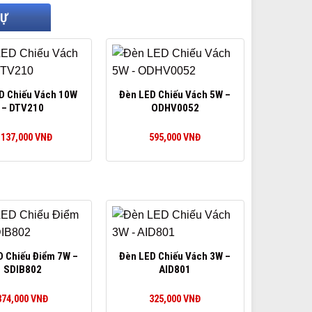
TỰ
D Chiếu Vách 10W
Đèn LED Chiếu Vách 5W –
– DTV210
ODHV0052
,137,000
VNĐ
595,000
VNĐ
D Chiếu Điểm 7W –
Đèn LED Chiếu Vách 3W –
SDIB802
AID801
374,000
VNĐ
325,000
VNĐ