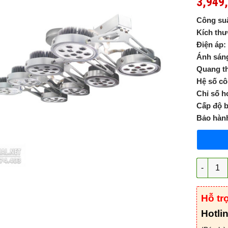
3,949
Công suấ
Kích th
Điện áp:
Ánh sán
Quang t
Hệ số cô
Chỉ số h
Cấp độ b
Bảo hàn
Đèn LED 
Hỗ tr
Hotli