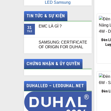
LED Samsung
TIN TỨC & SỰ KIỆN
EMC LÀ GÌ ?
31
Th3
Đèn L
SAMSUNG: CERTIFICATE
Lượ
OF ORIGIN FOR DUHAL
CHỨNG NHẬN & ỦY QUYỀN
DUHALLED – LEDDUHAL.NET
Đèn L