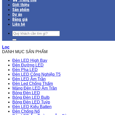
Giới thiệu
Sản phẩm
Dự án
Bảng giá
Liên hệ
Tìm
kiếm:
Lọc
DANH MỤC SẢN PHẨM
Đèn LED High Bay
Đèn Đường LED
Đèn Pha LED
Đèn LED Công Nghiệp T5
Đèn LED Âm Trần
Đèn Led Chống Thấm
Máng Đèn LED Âm Trần
Bóng Đèn LED
Bóng Đèn LED Bulb
Bóng Đèn LED Tuýp
Đèn LED Kiểu Batten
Đèn Chống Nổ