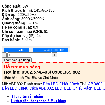
Công suất:
5W
Kích thước (mm):
145x90x135
Điện áp:
220V/50Hz
Ánh sáng:
3000K/6000K
Quang thông:
520lm
Hệ số công suất:
0.9
Chỉ số hoàn màu (CRI):
85
Cấp độ bảo vệ (IP):
44
Bảo hành:
3 năm
Chat
Chat Facebook
Đèn
LED
Thêm vào giỏ hàng
Chiếu
Hỗ trợ mua hàng:
Vách
5W
Hotline: 0902.574.403/ 0908.369.802
-
(Bán hàng cả Thứ Bảy và Chủ Nhật)
ABD802
số
Mã:
ABD802
Danh mục:
Đèn LED Chiếu Vách
Thẻ:
ABD802
,
lượng
Đèn LED Chiếu Vách ABD802
,
LED
,
LED Chiếu Vách
,
LED C
Thông tin sản phẩm
Hướng dẫn thanh toán & Mua hàng