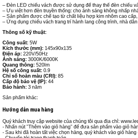
– Đèn LED chiếu vách được sử dụng để thay thế đèn chiếu v
– Ưu việt hơn đèn truyền thống: cho ánh sáng không nhấp nhá
– Sản phẩm được chế tạo từ chất liệu hợp kim nhôm cao cấp, 
– Ứng dụng chiếu vách trang trí hành lang công trình, nhà dân
Thông số kỹ thuật:
Công suất:
5W
Kích thước (mm):
145x90x135
Điện áp:
220V/50Hz
Ánh sáng:
3000K/6000K
Quang thông:
520lm
Hệ số công suất:
0.9
Chỉ số hoàn màu (CRI):
85
Cấp độ bảo vệ (IP):
44
Bảo hành:
3 năm
Sản phẩm khác:
Hướng dẫn mua hàng
Quý khách truy cập website của chúng tôi qua địa chỉ: www.
- Nhấn nút "Thêm vào giỏ hàng" để đưa sản phẩm vào giỏ hà
- Sau khi đã hoàn tất việc chọn hàng, quý khách vào giỏ hàng
- Chuyển tới trang thanh toán.