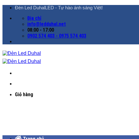
Chuyển
Đèn Led DuhalLED - Tự hào ánh sáng Việt!
đến
Địa chỉ
nội
info@ledduhal.net
dung
08:00 - 17:00
0902 574 403 - 0975 574 403
Giỏ hàng
Trang chủ