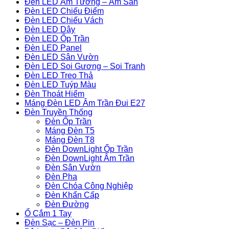
Đèn LED Âm Tường – Âm Sàn
Đèn LED Chiếu Điểm
Đèn LED Chiếu Vách
Đèn LED Dây
Đèn LED Ốp Trần
Đèn LED Panel
Đèn LED Sân Vườn
Đèn LED Soi Gương – Soi Tranh
Đèn LED Treo Thả
Đèn LED Tuýp Màu
Đèn Thoát Hiểm
Máng Đèn LED Âm Trần Đui E27
Đèn Truyền Thống
Đèn Ốp Trần
Máng Đèn T5
Máng Đèn T8
Đèn DownLight Ốp Trần
Đèn DownLight Âm Trần
Đèn Sân Vườn
Đèn Pha
Đèn Chóa Công Nghiệp
Đèn Khẩn Cấp
Đèn Đường
Ổ Cắm 1 Tay
Đèn Sạc – Đèn Pin