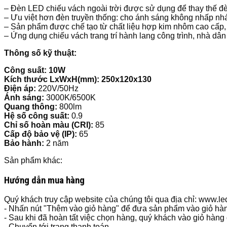
– Đèn LED chiếu vách ngoài trời được sử dụng để thay thế đè
– Ưu việt hơn đèn truyền thống: cho ánh sáng không nhấp nhá
– Sản phẩm được chế tạo từ chất liệu hợp kim nhôm cao cấp, 
– Ứng dụng chiếu vách trang trí hành lang công trình, nhà dân
Thông số kỹ thuật:
Công suất: 10W
Kích thước LxWxH(mm): 250x120x130
Điện áp:
220V/50Hz
Ánh sáng:
3000K/6500K
Quang thông:
800lm
Hệ số công suất:
0.9
Chỉ số hoàn màu (CRI):
85
Cấp độ bảo vệ (IP):
65
Bảo hành:
2 năm
Sản phẩm khác:
Hướng dẫn mua hàng
Quý khách truy cập website của chúng tôi qua địa chỉ: www.
- Nhấn nút "Thêm vào giỏ hàng" để đưa sản phẩm vào giỏ hà
- Sau khi đã hoàn tất việc chọn hàng, quý khách vào giỏ hàng
- Chuyển tới trang thanh toán.