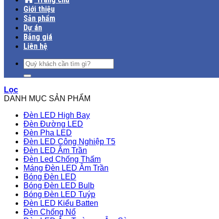
Giới thiệu
Sản phẩm
Dự án
Bảng giá
Liên hệ
Tìm
kiếm:
Lọc
DANH MỤC SẢN PHẨM
Đèn LED High Bay
Đèn Đường LED
Đèn Pha LED
Đèn LED Công Nghiệp T5
Đèn LED Âm Trần
Đèn Led Chống Thấm
Máng Đèn LED Âm Trần
Bóng Đèn LED
Bóng Đèn LED Bulb
Bóng Đèn LED Tuýp
Đèn LED Kiểu Batten
Đèn Chống Nổ