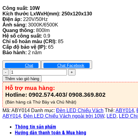
Công suất: 10W
Kích thước LxWxH(mm): 250x120x130
Điện áp:
220V/50Hz
Ánh sáng:
3000K/6500K
Quang thông:
800lm
Hệ số công suất:
0.9
Chỉ số hoàn màu (CRI):
85
Cấp độ bảo vệ (IP):
65
Bảo hành:
2 năm
Chat
Chat Facebook
Đèn
Led
Thêm vào giỏ hàng
Chiếu
Hỗ trợ mua hàng:
Vách
Ngoài
Hotline: 0902.574.403/ 0908.369.802
Trời
(Bán hàng cả Thứ Bảy và Chủ Nhật)
10W
-
Mã:
ABY014
Danh mục:
Đèn LED Chiếu Vách
Thẻ:
ABY014
,
ABY014
ABY014
,
Đèn LED Chiếu Vách ngoài trời 10W
,
LED
,
LED Chi
số
Thông tin sản phẩm
lượng
Hướng dẫn thanh toán & Mua hàng