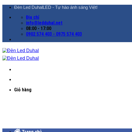
Chuyển
Đèn Led DuhalLED - Tự hào ánh sáng Việt!
đến
Địa chỉ
nội
info@ledduhal.net
dung
08:00 - 17:00
0902 574 403 - 0975 574 403
Giỏ hàng
Trang chủ