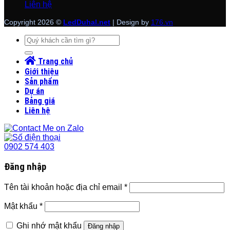
Liên hệ
Copyright 2026 ©
LedDuhal.net
| Design by
176.vn
Tìm
kiếm:
Trang chủ
Giới thiệu
Sản phẩm
Dự án
Bảng giá
Liên hệ
0902 574 403
Đăng nhập
Tên tài khoản hoặc địa chỉ email
*
Mật khẩu
*
Ghi nhớ mật khẩu
Đăng nhập