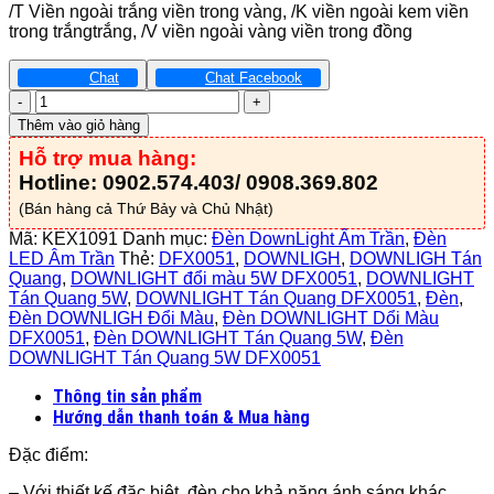
/T Viền ngoài trắng viền trong vàng, /K viền ngoài kem viền
trong trắngtrắng, /V viền ngoài vàng viền trong đồng
Chat
Chat Facebook
Đèn
Led
Thêm vào giỏ hàng
Downlight
Hỗ trợ mua hàng:
Viền
Nhựa
Hotline: 0902.574.403/ 0908.369.802
Xi
(Bán hàng cả Thứ Bảy và Chủ Nhật)
Nano
9W
Mã:
KEX1091
Danh mục:
Đèn DownLight Âm Trần
,
Đèn
EMC
LED Âm Trần
Thẻ:
DFX0051
,
DOWNLIGH
,
DOWNLIGH Tán
-
Quang
,
DOWNLIGHT đổi màu 5W DFX0051
,
DOWNLIGHT
KEX1091
Tán Quang 5W
,
DOWNLIGHT Tán Quang DFX0051
,
Đèn
,
số
Đèn DOWNLIGH Đổi Màu
,
Đèn DOWNLIGHT Dổi Màu
lượng
DFX0051
,
Đèn DOWNLIGHT Tán Quang 5W
,
Đèn
DOWNLIGHT Tán Quang 5W DFX0051
Thông tin sản phẩm
Hướng dẫn thanh toán & Mua hàng
Đặc điểm:
– Với thiết kế đặc biệt, đèn cho khả năng ánh sáng khác