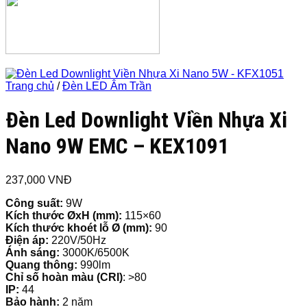
Trang chủ
/
Đèn LED Âm Trần
Đèn Led Downlight Viền Nhựa Xi
Nano 9W EMC – KEX1091
237,000
VNĐ
Công suất:
9W
Kích thước ØxH (mm):
115×60
Kích thước khoét lỗ Ø (mm):
90
Điện áp:
220V/50Hz
Ánh sáng:
3000K/6500K
Quang thông:
990lm
Chỉ số hoàn màu (CRI)
: >80
IP:
44
Bảo hành:
2 năm