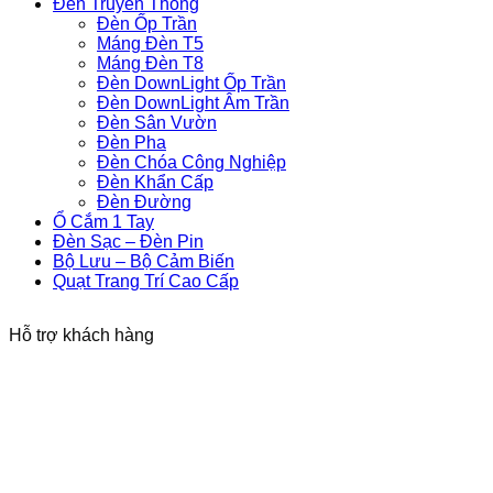
Đèn Truyền Thống
Đèn Ốp Trần
Máng Đèn T5
Máng Đèn T8
Đèn DownLight Ốp Trần
Đèn DownLight Âm Trần
Đèn Sân Vườn
Đèn Pha
Đèn Chóa Công Nghiệp
Đèn Khẩn Cấp
Đèn Đường
Ổ Cắm 1 Tay
Đèn Sạc – Đèn Pin
Bộ Lưu – Bộ Cảm Biến
Quạt Trang Trí Cao Cấp
Hỗ trợ khách hàng