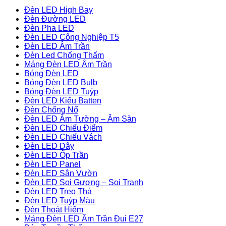
Đèn LED High Bay
Đèn Đường LED
Đèn Pha LED
Đèn LED Công Nghiệp T5
Đèn LED Âm Trần
Đèn Led Chống Thấm
Máng Đèn LED Âm Trần
Bóng Đèn LED
Bóng Đèn LED Bulb
Bóng Đèn LED Tuýp
Đèn LED Kiểu Batten
Đèn Chống Nổ
Đèn LED Âm Tường – Âm Sàn
Đèn LED Chiếu Điểm
Đèn LED Chiếu Vách
Đèn LED Dây
Đèn LED Ốp Trần
Đèn LED Panel
Đèn LED Sân Vườn
Đèn LED Soi Gương – Soi Tranh
Đèn LED Treo Thả
Đèn LED Tuýp Màu
Đèn Thoát Hiểm
Máng Đèn LED Âm Trần Đui E27