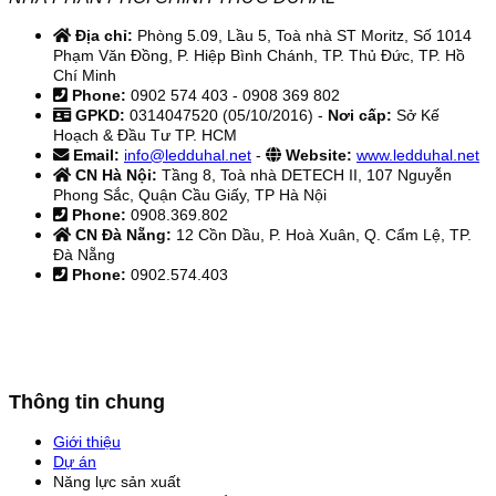
Địa chỉ:
Phòng 5.09, Lầu 5, Toà nhà ST Moritz, Số 1014
Phạm Văn Đồng, P. Hiệp Bình Chánh, TP. Thủ Đức, TP. Hồ
Chí Minh
Phone:
0902 574 403 - 0908 369 802
GPKD:
0314047520 (05/10/2016) -
Nơi cấp:
Sở Kế
Hoạch & Đầu Tư TP. HCM
Email:
info@ledduhal.net
-
Website:
www.ledduhal.net
CN Hà Nội:
Tầng 8, Toà nhà DETECH II, 107 Nguyễn
Phong Sắc, Quận Cầu Giấy, TP Hà Nội
Phone:
0908.369.802
CN Đà Nẵng:
12 Cồn Dầu, P. Hoà Xuân, Q. Cẩm Lệ, TP.
Đà Nẵng
Phone:
0902.574.403
Thông tin chung
Giới thiệu
Dự án
Năng lực sản xuất