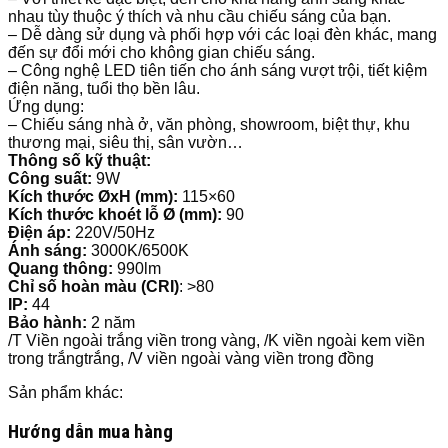
nhau tùy thuộc ý thích và nhu cầu chiếu sáng của bạn.
– Dễ dàng sử dụng và phối hợp với các loại đèn khác, mang
đến sự đổi mới cho không gian chiếu sáng.
– Công nghệ LED tiên tiến cho ánh sáng vượt trội, tiết kiệm
điện năng, tuổi thọ bền lâu.
Ứng dụng:
– Chiếu sáng nhà ở, văn phòng, showroom, biệt thự, khu
thương mại, siêu thị, sân vườn…
Thông số kỹ thuật:
Công suất:
9W
Kích thước ØxH (mm):
115×60
Kích thước khoét lỗ Ø (mm):
90
Điện áp:
220V/50Hz
Ánh sáng:
3000K/6500K
Quang thông:
990lm
Chỉ số hoàn màu (CRI)
: >80
IP:
44
Bảo hành:
2 năm
/T Viền ngoài trắng viền trong vàng, /K viền ngoài kem viền
trong trắngtrắng, /V viền ngoài vàng viền trong đồng
Sản phẩm khác:
Hướng dẫn mua hàng