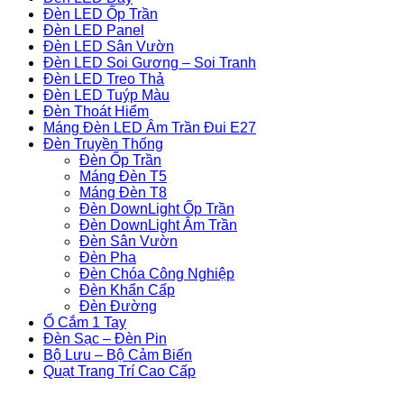
Đèn LED Ốp Trần
Đèn LED Panel
Đèn LED Sân Vườn
Đèn LED Soi Gương – Soi Tranh
Đèn LED Treo Thả
Đèn LED Tuýp Màu
Đèn Thoát Hiểm
Máng Đèn LED Âm Trần Đui E27
Đèn Truyền Thống
Đèn Ốp Trần
Máng Đèn T5
Máng Đèn T8
Đèn DownLight Ốp Trần
Đèn DownLight Âm Trần
Đèn Sân Vườn
Đèn Pha
Đèn Chóa Công Nghiệp
Đèn Khẩn Cấp
Đèn Đường
Ổ Cắm 1 Tay
Đèn Sạc – Đèn Pin
Bộ Lưu – Bộ Cảm Biến
Quạt Trang Trí Cao Cấp