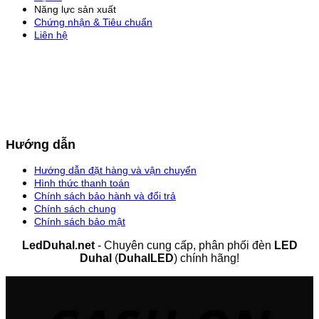
Năng lực sản xuất
Chứng nhận & Tiêu chuẩn
Liên hệ
Hướng dẫn
Hướng dẫn đặt hàng và vận chuyển
Hình thức thanh toán
Chính sách bảo hành và đổi trả
Chính sách chung
Chính sách bảo mật
LedDuhal.net
- Chuyên cung cấp, phân phối đèn
LED
Duhal
(
DuhalLED
) chính hãng!