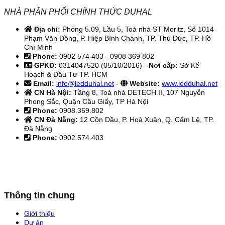
NHÀ PHÂN PHỐI CHÍNH THỨC DUHAL
Địa chỉ:
Phòng 5.09, Lầu 5, Toà nhà ST Moritz, Số 1014
Phạm Văn Đồng, P. Hiệp Bình Chánh, TP. Thủ Đức, TP. Hồ
Chí Minh
Phone:
0902 574 403 - 0908 369 802
GPKD:
0314047520 (05/10/2016) -
Nơi cấp:
Sở Kế
Hoạch & Đầu Tư TP. HCM
Email:
info@ledduhal.net
-
Website:
www.ledduhal.net
CN Hà Nội:
Tầng 8, Toà nhà DETECH II, 107 Nguyễn
Phong Sắc, Quận Cầu Giấy, TP Hà Nội
Phone:
0908.369.802
CN Đà Nẵng:
12 Cồn Dầu, P. Hoà Xuân, Q. Cẩm Lệ, TP.
Đà Nẵng
Phone:
0902.574.403
Thông tin chung
Giới thiệu
Dự án