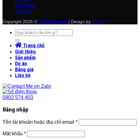
Bảng giá
Liên hệ
Copyright 2026 ©
LedDuhal.net
| Design by
176.vn
Tìm
kiếm:
Trang chủ
Giới thiệu
Sản phẩm
Dự án
Bảng giá
Liên hệ
0902 574 403
Đăng nhập
Tên tài khoản hoặc địa chỉ email
*
Mật khẩu
*