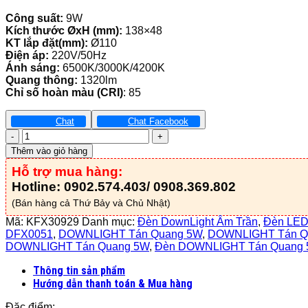
Công suất:
9W
Kích thước ØxH (mm):
138×48
KT lắp đặt(mm):
Ø110
Điện áp:
220V/50Hz
Ánh sáng:
6500K/3000K/4200K
Quang thông:
1320lm
Chỉ số hoàn màu (CRI)
: 85
Chat
Chat Facebook
Đèn
Downlight
Thêm vào giỏ hàng
Viền
Hỗ trợ mua hàng:
Xi
Đổi
Hotline: 0902.574.403/ 0908.369.802
Màu
(Bán hàng cả Thứ Bảy và Chủ Nhật)
12W
-
Mã:
KFX30929
Danh mục:
Đèn DownLight Âm Trần
,
Đèn LED
KFX30929
DFX0051
,
DOWNLIGHT Tán Quang 5W
,
DOWNLIGHT Tán Q
số
DOWNLIGHT Tán Quang 5W
,
Đèn DOWNLIGHT Tán Quang
lượng
Thông tin sản phẩm
Hướng dẫn thanh toán & Mua hàng
Đặc điểm: