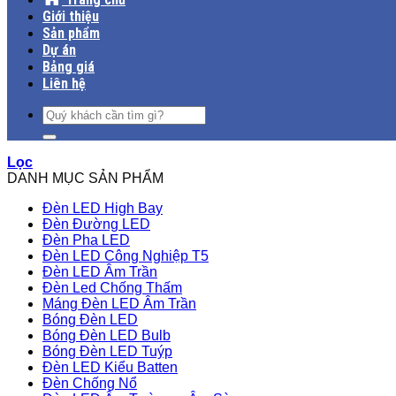
Giới thiệu
Sản phẩm
Dự án
Bảng giá
Liên hệ
Tìm
kiếm:
Lọc
DANH MỤC SẢN PHẨM
Đèn LED High Bay
Đèn Đường LED
Đèn Pha LED
Đèn LED Công Nghiệp T5
Đèn LED Âm Trần
Đèn Led Chống Thấm
Máng Đèn LED Âm Trần
Bóng Đèn LED
Bóng Đèn LED Bulb
Bóng Đèn LED Tuýp
Đèn LED Kiểu Batten
Đèn Chống Nổ