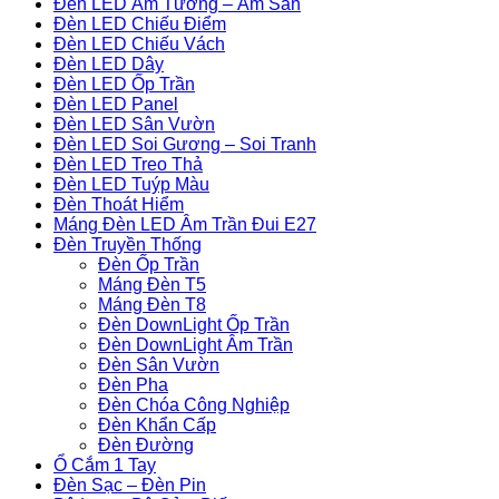
Đèn LED Âm Tường – Âm Sàn
Đèn LED Chiếu Điểm
Đèn LED Chiếu Vách
Đèn LED Dây
Đèn LED Ốp Trần
Đèn LED Panel
Đèn LED Sân Vườn
Đèn LED Soi Gương – Soi Tranh
Đèn LED Treo Thả
Đèn LED Tuýp Màu
Đèn Thoát Hiểm
Máng Đèn LED Âm Trần Đui E27
Đèn Truyền Thống
Đèn Ốp Trần
Máng Đèn T5
Máng Đèn T8
Đèn DownLight Ốp Trần
Đèn DownLight Âm Trần
Đèn Sân Vườn
Đèn Pha
Đèn Chóa Công Nghiệp
Đèn Khẩn Cấp
Đèn Đường
Ổ Cắm 1 Tay
Đèn Sạc – Đèn Pin