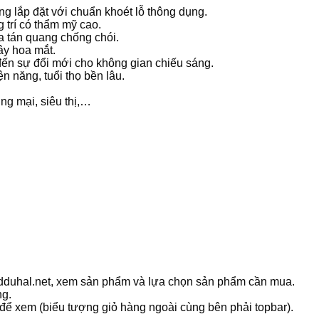
àng lắp đặt với chuẩn khoét lỗ thông dụng.
 trí có thẩm mỹ cao.
a tán quang chống chói.
ây hoa mắt.
đến sự đổi mới cho không gian chiếu sáng.
ện năng, tuổi thọ bền lâu.
ng mại, siêu thị,…
ledduhal.net, xem sản phẩm và lựa chọn sản phẩm cần mua.
ng.
 để xem (biểu tượng giỏ hàng ngoài cùng bên phải topbar).