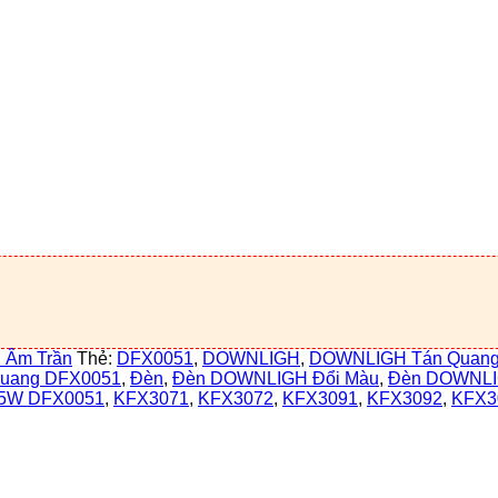
 Âm Trần
Thẻ:
DFX0051
,
DOWNLIGH
,
DOWNLIGH Tán Quan
uang DFX0051
,
Đèn
,
Đèn DOWNLIGH Đổi Màu
,
Đèn DOWNLI
 5W DFX0051
,
KFX3071
,
KFX3072
,
KFX3091
,
KFX3092
,
KFX3