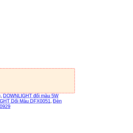
g
,
DOWNLIGHT đổi màu 5W
GHT Dổi Màu DFX0051
,
Đèn
0929