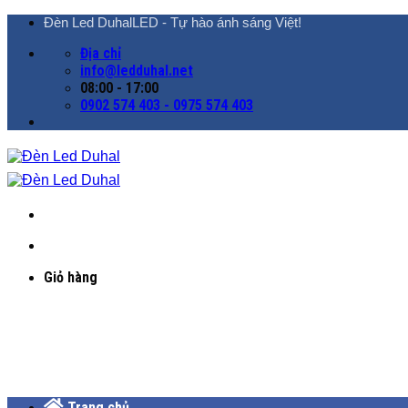
Chuyển
Đèn Led DuhalLED - Tự hào ánh sáng Việt!
đến
Địa chỉ
nội
info@ledduhal.net
dung
08:00 - 17:00
0902 574 403 - 0975 574 403
Giỏ hàng
Trang chủ