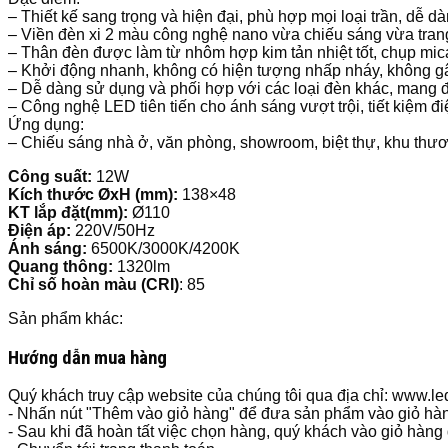
– Thiết kế sang trọng và hiện đại, phù hợp mọi loại trần, dễ d
– Viền đèn xi 2 màu công nghệ nano vừa chiếu sáng vừa trang
– Thân đèn được làm từ nhôm hợp kim tản nhiệt tốt, chụp mic
– Khởi động nhanh, không có hiện tượng nhấp nháy, không g
– Dễ dàng sử dụng và phối hợp với các loại đèn khác, mang 
– Công nghệ LED tiên tiến cho ánh sáng vượt trội, tiết kiệm đi
Ứng dụng:
– Chiếu sáng nhà ở, văn phòng, showroom, biệt thự, khu thươ
Công suất:
12W
Kích thước ØxH (mm):
138×48
KT lắp đặt(mm):
Ø110
Điện áp:
220V/50Hz
Ánh sáng:
6500K/3000K/4200K
Quang thông:
1320lm
Chỉ số hoàn màu (CRI)
: 85
Sản phẩm khác:
Hướng dẫn mua hàng
Quý khách truy cập website của chúng tôi qua địa chỉ: www.
- Nhấn nút "Thêm vào giỏ hàng" để đưa sản phẩm vào giỏ hà
- Sau khi đã hoàn tất việc chọn hàng, quý khách vào giỏ hàng